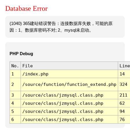
Database Error
(1040) 365建站错误警告：连接数据库失败，可能的原
因：1、数据库密码不对; 2、mysql未启动。
PHP Debug
No.
File
Line
1
/index.php
14
2
/source/function/function_extend.php
324
3
/source/class/jzmysql.class.php
211
4
/source/class/jzmysql.class.php
62
5
/source/class/jzmysql.class.php
94
6
/source/class/jzmysql.class.php
76