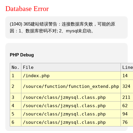
Database Error
(1040) 365建站错误警告：连接数据库失败，可能的原
因：1、数据库密码不对; 2、mysql未启动。
PHP Debug
No.
File
Line
1
/index.php
14
2
/source/function/function_extend.php
324
3
/source/class/jzmysql.class.php
211
4
/source/class/jzmysql.class.php
62
5
/source/class/jzmysql.class.php
94
6
/source/class/jzmysql.class.php
76