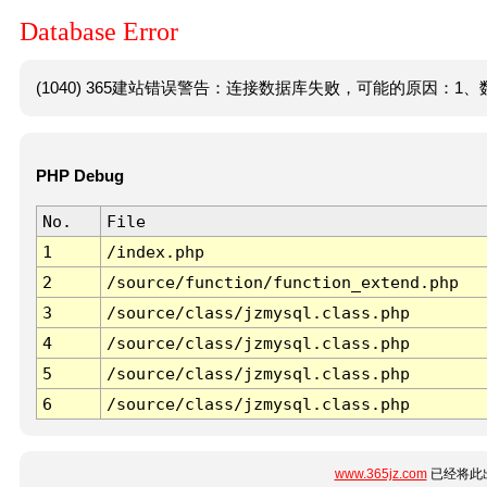
Database Error
(1040) 365建站错误警告：连接数据库失败，可能的原因：1、数
PHP Debug
No.
File
1
/index.php
2
/source/function/function_extend.php
3
/source/class/jzmysql.class.php
4
/source/class/jzmysql.class.php
5
/source/class/jzmysql.class.php
6
/source/class/jzmysql.class.php
www.365jz.com
已经将此