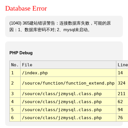
Database Error
(1040) 365建站错误警告：连接数据库失败，可能的原
因：1、数据库密码不对; 2、mysql未启动。
PHP Debug
No.
File
Line
1
/index.php
14
2
/source/function/function_extend.php
324
3
/source/class/jzmysql.class.php
211
4
/source/class/jzmysql.class.php
62
5
/source/class/jzmysql.class.php
94
6
/source/class/jzmysql.class.php
76