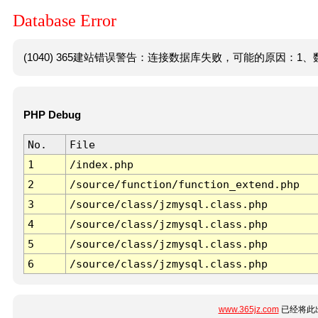
Database Error
(1040) 365建站错误警告：连接数据库失败，可能的原因：1、数
PHP Debug
No.
File
1
/index.php
2
/source/function/function_extend.php
3
/source/class/jzmysql.class.php
4
/source/class/jzmysql.class.php
5
/source/class/jzmysql.class.php
6
/source/class/jzmysql.class.php
www.365jz.com
已经将此